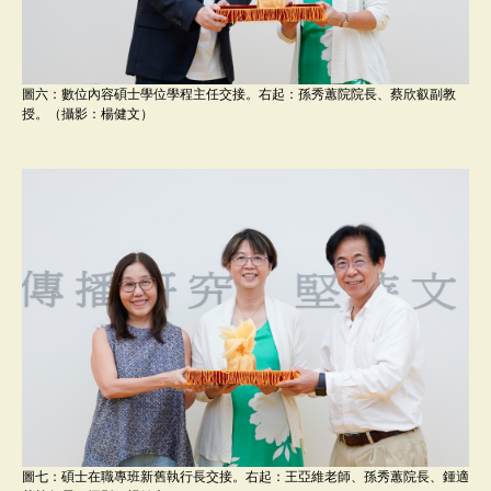
圖六：數位內容碩士學位學程主任交接。右起：孫秀蕙院院長、蔡欣叡副教
授。（攝影：楊健文）
圖七：碩士在職專班新舊執行長交接。右起：王亞維老師、孫秀蕙院長、鍾適