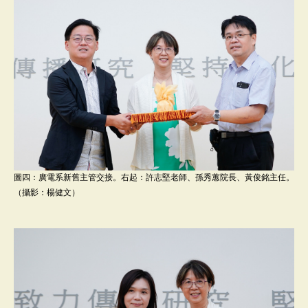
圖四：廣電系新舊主管交接。右起：許志堅老師、孫秀蕙院長、黃俊銘主任。
（攝影：楊健文）