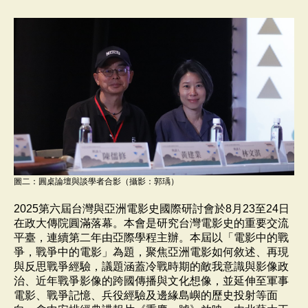
圖二：圓桌論壇與談學者合影（攝影：郭瑀）
2025第六屆台灣與亞洲電影史國際研討會於8月23至24日
在政大傳院圓滿落幕。本會是研究台灣電影史的重要交流
平臺，連續第二年由亞際學程主辦。本屆以「電影中的戰
爭，戰爭中的電影」為題，聚焦亞洲電影如何敘述、再現
與反思戰爭經驗，議題涵蓋冷戰時期的敵我意識與影像政
治、近年戰爭影像的跨國傳播與文化想像，並延伸至軍事
電影、戰爭記憶、兵役經驗及邊緣島嶼的歷史投射等面