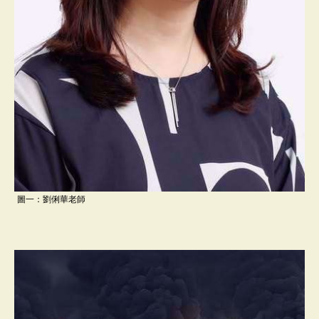
圖一：劉俐華老師