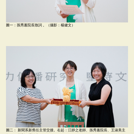
圖一：孫秀蕙院長致詞 。（攝影：楊健文）
圖二： 新聞系新舊任主管交接。右起：江靜之老師、孫秀蕙院長、王淑美主