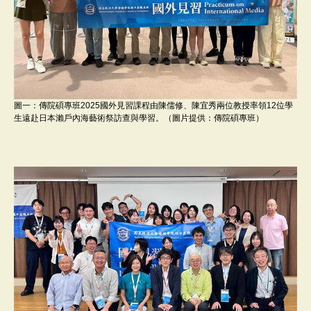
圖一：傳院碩專班2025國外見習課程由陳儒修、陳宜秀兩位教授率領12位學
生遠赴日本瀨戶內海藝術祭訪查與學習。（圖片提供：傳院碩專班）