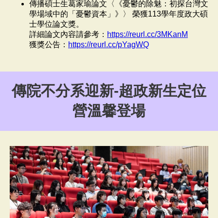
傳播碩士生葛家瑜論文〈《憂鬱的除魅：初探台灣文
學場域中的「憂鬱資本」》〉 榮獲113學年度政大碩
士學位論文獎。
詳細論文內容請參考：
https://reurl.cc/3MKanM
獲獎公告：
https://reurl.cc/pYagWQ
傳院不分系迎新-超政新生定位
營溫馨登場