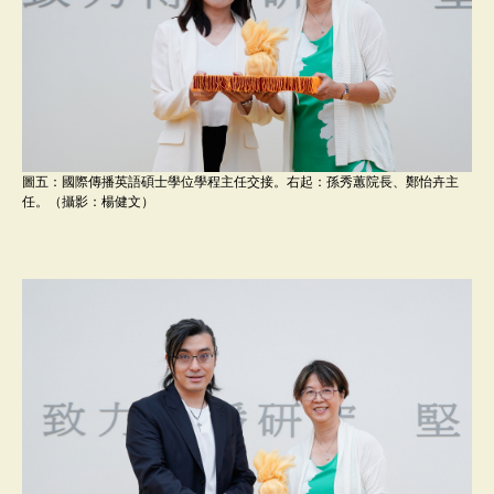
圖五：國際傳播英語碩士學位學程主任交接。右起：孫秀蕙院長、鄭怡卉主
任。（攝影：楊健文）