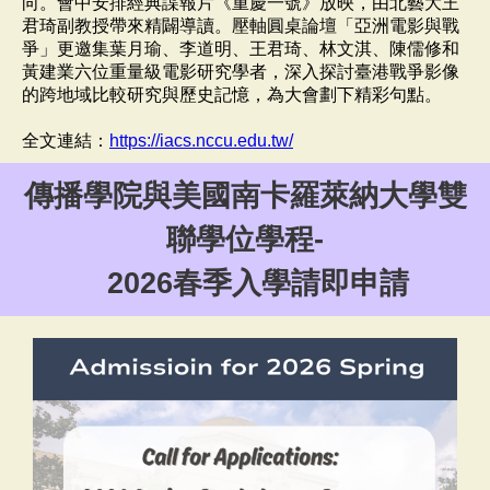
向。會中安排經典諜報片《重慶一號》放映，由北藝大王
君琦副教授帶來精闢導讀。壓軸圓桌論壇「亞洲電影與戰
爭」更邀集葉月瑜、李道明、王君琦、林文淇、陳儒修和
黃建業六位重量級電影研究學者，深入探討臺港戰爭影像
的跨地域比較研究與歷史記憶，為大會劃下精彩句點。
全文連結
：
https://iacs.nccu.edu.tw/
傳播學院與美國南卡羅萊納大學雙
聯學位學程-
2026春季入學請即申請