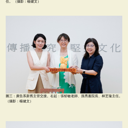
任。 （攝影：楊健文）
圖三：廣告系新舊主管交接。右起：張郁敏老師、孫秀蕙院長、林芝璇主任。
（攝影：楊健文）