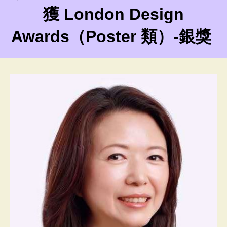
獲 London Design
Awards（Poster 類）-銀獎