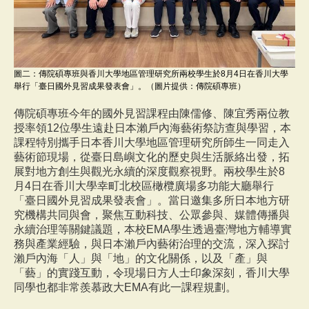
圖二：傳院碩專班與香川大學地區管理研究所兩校學生於8月4日在香川大學
舉行「臺日國外見習成果發表會」。（圖片提供：傳院碩專班）
傳院碩專班今年的國外見習課程由陳儒修、陳宜秀兩位教
授率領12位學生遠赴日本瀨戶內海藝術祭訪查與學習，本
課程特別攜手日本香川大學地區管理研究所師生一同走入
藝術節現場，從臺日島嶼文化的歷史與生活脈絡出發，拓
展對地方創生與觀光永續的深度觀察視野。兩校學生於8
月4日在香川大學幸町北校區橄欖廣場多功能大廳舉行
「臺日國外見習成果發表會」。當日邀集多所日本地方研
究機構共同與會，聚焦互動科技、公眾參與、媒體傳播與
永續治理等關鍵議題，本校EMA學生透過臺灣地方輔導實
務與產業經驗，與日本瀨戶內藝術治理的交流，深入探討
瀨戶內海「人」與「地」的文化關係，以及「產」與
「藝」的實踐互動，令現場日方人士印象深刻，香川大學
同學也都非常羨慕政大EMA有此一課程規劃。