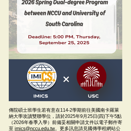
傳院碩士班學生若有意在114-2學期前往美國南卡羅萊
納大學攻讀雙聯學位，請於2025年9月25日(四)下午5點
（2026年春季入學）前備妥相關申請文件以電子郵件寄
至
imics@nccu.edu.tw
。更多訊息請見國傳學程網站公