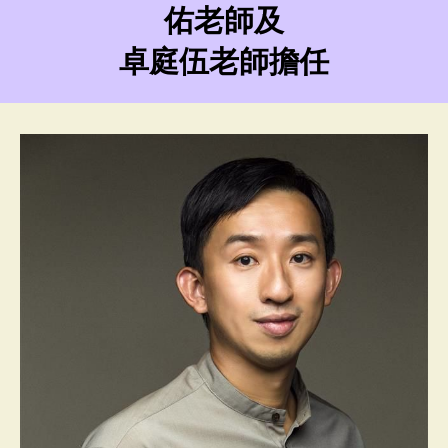
佑老師及
卓庭伍老師擔任