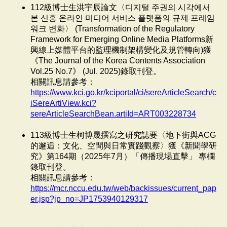
112級博士生洪宇辰論文〈디지털 주권의 시각에서
본 신흥 온라인 미디어 서비스 플랫폼의 규제 프레임
워크 변화〉 (Transformation of the Regulatory
Framework for Emerging Online Media Platforms新
興線上媒體平台的監理機制架構變化及規管轉向)獲
《The Journal of the Korea Contents Association
Vol.25 No.7》 (Jul. 2025)錄取刊登。
相關訊息請參考：
https://www.kci.go.kr/kciportal/ci/sereArticleSearch/c
iSereArtiView.kci?
sereArticleSearchBean.artiId=ART003228734
113級博士生柯博晟撰寫之研究誌要〈地下街與ACG
的邂逅：文化、空間與日常實踐觀察〉獲《新聞學研
究》第164期（2025年7月）「傳播現場直擊」 專欄
錄取刊登。
相關訊息請參考：
https://mcr.nccu.edu.tw/web/backissues/current_pap
er.jsp?jp_no=JP1753940129317