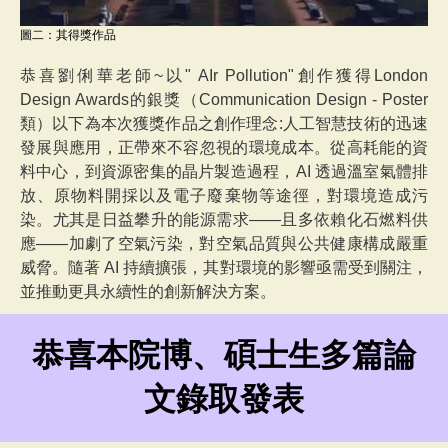
圖二：其得獎作品
恭喜劉俐華老師~以" AIr Pollution"創作獲得London
Design Awards的銀獎（Communication Design - Poster
類）以下為本次獲獎作品之創作理念:
人工智慧技術的迅速
發展與應用，正帶來不容忽視的環境成本。從高耗能的資
料中心，到資源密集的晶片製造過程，AI 透過溫室氣體排
放、原物料開採以及電子廢棄物等途徑，對環境造成污
染。尤其是日益攀升的能源需求——且多依賴化石燃料供
應——加劇了空氣污染，對空氣品質與公共健康構成嚴重
威脅。隨著 AI 持續擴張，其對環境的影響亟需受到關注，
並推動更具永續性的創新解決方案。
恭喜本院博、碩士生多篇論
文錄取發表