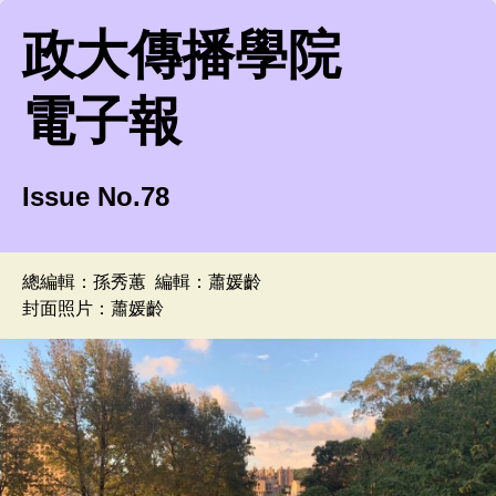
政大傳播學院
電子報
Issue No.78
總編輯：孫秀蕙
編輯：蕭媛齡
封面照片：蕭媛齡