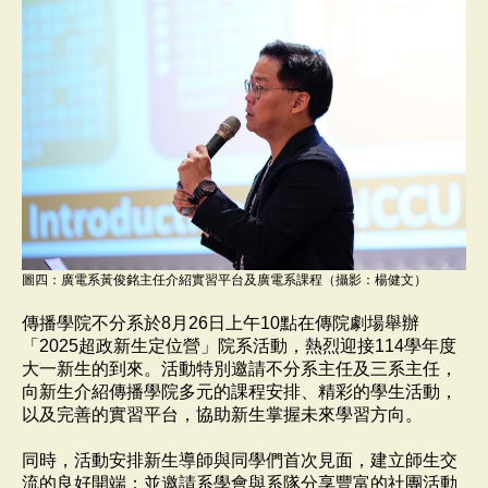
圖四：廣電系黃俊銘主任介紹實習平台及廣電系課程（攝影：楊健文）
傳播學院不分系於8月26日上午10點在傳院劇場舉辦
「2025超政新生定位營」院系活動，熱烈迎接114學年度
大一新生的到來。活動特別邀請不分系主任及三系主任，
向新生介紹傳播學院多元的課程安排、精彩的學生活動，
以及完善的實習平台，協助新生掌握未來學習方向。
同時，活動安排新生導師與同學們首次見面，建立師生交
流的良好開端；並邀請系學會與系隊分享豐富的社團活動