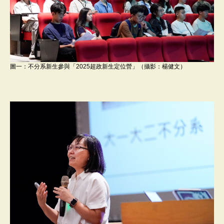
圖一：不分系新生參與「2025超政新生定位營」（攝影：楊健文）