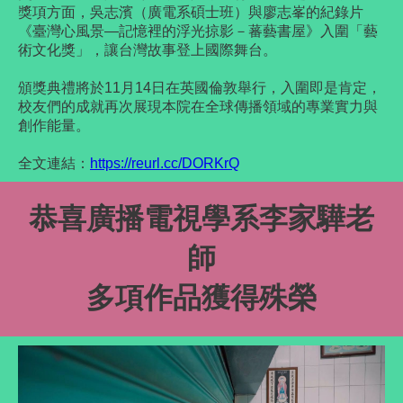
獎項方面，吳志濱（廣電系碩士班）與廖志峯的紀錄片
《臺灣心風景—記憶裡的浮光掠影－蕃藝書屋》入圍「藝
術文化獎」，讓台灣故事登上國際舞台。
頒獎典禮將於11月14日在英國倫敦舉行，入圍即是肯定，
校友們的成就再次展現本院在全球傳播領域的專業實力與
創作能量。
全文連結：
https://reurl.cc/DORKrQ
恭喜廣播電視學系李家驊老
師
多項作品獲得殊榮