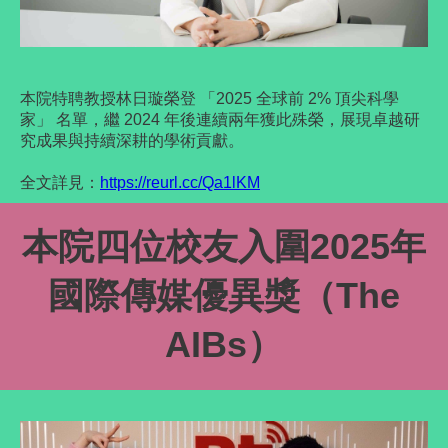
本院特聘教授林日璇榮登 「2025 全球前 2% 頂尖科學
家」 名單，繼 2024 年後連續兩年獲此殊榮，展現卓越研
究成果與持續深耕的學術貢獻。
全文詳見：
https://reurl.cc/Qa1lKM
本院四位校友
入圍2025
年
國際傳媒優異獎
（The
AIBs
）