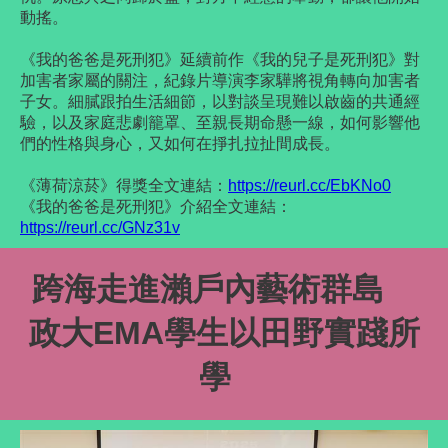
動搖。
《我的爸爸是死刑犯》
延續前作《我的兒子是死刑犯》對
加害者家屬的關注，紀錄片導演李家驊將視角轉向加害者
子女。細膩跟拍生活細節，以對談呈現難以啟齒的共通經
驗，以及家庭悲劇籠罩、至親長期命懸一線，如何影響他
們的性格與身心，又如何在掙扎拉扯間成長。
《薄荷涼菸》得獎全文連結：
https://reurl.cc/EbKNo0
《我的爸爸是死刑犯》介紹
全文連結：
https://reurl.cc/GNz31v
跨海走進瀨戶內藝術群島
政大EMA學生以田野實踐所
學