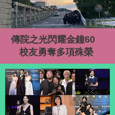
傳院之光閃耀金鐘60
校友勇奪多項殊榮