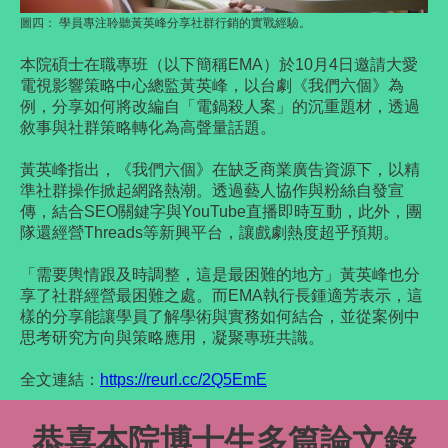
圖四：
學員專注聆聽黃英峰分享社群行銷的實戰經驗。
本院碩士在職專班（以下簡稱EMA）於10月4日邀請大愛
電視影
響策略中心總監黃英峰，以台劇《我們六個》為
例，分享如何將改編自「電鍋殺人案」的沉重題材，透過
敘事與社群策略轉化為高聲量話題。
黃英峰指出，《我們六個》在缺乏商業廣告資源下，以精
準社群操作掀起網路熱潮。透過藝人協作與粉絲自發宣
傳，結合SEO關鍵字與YouTube直播即時互動，此外，團
隊還經營Threads等新興平台，讓戲劇熱度超乎預期。
「需要輿情跟及時調整，這是最困難的地方」黃英峰也分
享了社群經營最困難之處。而EMA執行長鍾適芳表示，這
樣的分享能讓學員了解學術與實務如何結合，並從案例中
思考研究方向與策略應用，凝聚專班共識。
全文連結
：
https://reurl.cc/2Q5EmE
恭喜本院博士生多篇論文錄