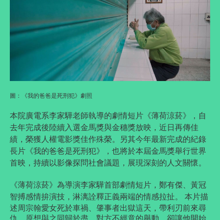
圖：
《我的爸爸是死刑犯》劇照
本院廣電系李家驊老師執導的劇情短片《薄荷涼菸》，自
去年完成後陸續入選金馬獎與金穗獎放映，近日再傳佳
績，榮獲人權電影獎佳作殊榮。另其今年最新完成的紀錄
長片《我的爸爸是死刑犯》，也將於本屆金馬獎舉行世界
首映，持續以影像探問社會議題，展現深刻的人文關懷。
《薄荷涼菸》為導演李家驊首部劇情短片
，鄭有傑、黃冠
智搏感情拚演技，淋漓詮釋正義兩端的情感拉扯。 本片
描
述周宗翰
愛女死於車禍、肇事者出獄這天，帶利刃前來尋
仇。原想與之同歸於盡，對方不經意的舉動，卻讓他開始