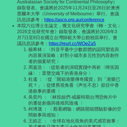
Australasian Society for Continental Philosophy）
錄取發表。會議將於2025年11月24日至26日於澳洲
墨爾本大學（University of Melbourne）舉行。
會議
訊息請參考：
https://ascp.org.au/
conference
本院六位博士生論文，獲文化研究學會《轉・文化：
2026文化研
究年會》錄取發表，會議將於2026年3
月7日至8日在國立台灣師範大學公館校區舉行。
會
議訊息請參考：
https://reurl.cc/WOeZa5
楊希林：〈抖音平臺中少數群體的認同塑造與
內容展演策略：
針對小城市多元性別內容創作
者的個案研究
〉
周嘉浩：〈從歌者的演唱實踐中再析〈啼笑因
緣〉：眾聲交織下的香港身分 〉
杜遙 ：〈從「開箱港樂傳奇國貨」到「港樂已
死？」：從懷舊視角看《
声生不息》節目中香
港敘事的重構
〉
吳奕均 ：〈林投姐們-戒嚴時期台灣恐怖片中
的遷徙創傷與後殖民陰魂 〉
柯博晟 ：〈 觀看網咖：網路開箱體驗影像的空
間敘事與感知 〉
王皓正 ：〈全球在地化視角的美式感官敘事：
美式餐飲品牌在臺三十年的日常實踐
〉