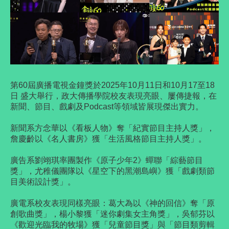
第60屆廣播電視金鐘獎於2025年10月11日和10月17至18
日 盛大舉行，政大傳播學院校友表現亮眼、屢傳捷報，在
新聞、節目、戲劇及Podcast等領域皆展現傑出實力。
新聞系方念華以《看板人物》奪「紀實節目主持人獎」，
詹慶齡以《名人書房》獲「生活風格節目主持人獎」。
廣告系劉翊琪率團製作《原子少年2》蟬聯「綜藝節目
獎」，尤稚儀團隊以《星空下的黑潮島嶼》獲「戲劇類節
目美術設計獎」。
廣電系校友表現同樣亮眼：葛大為以《神的回信》奪「原
創歌曲獎」，楊小黎獲「迷你劇集女主角獎」，吳郁芬以
《歡迎光臨我的牧場》獲「兒童節目獎」與「節目類剪輯