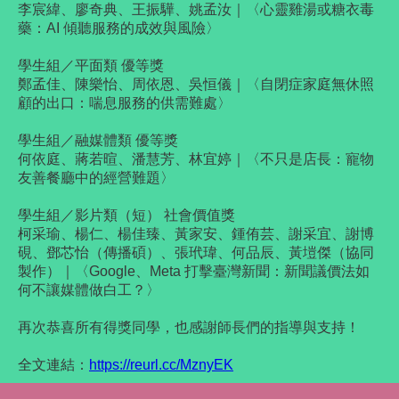
李宸緯、廖奇典、王振驊、姚孟汝｜〈心靈雞湯或糖衣毒
藥：AI 傾聽服務的成效與風險〉
學生組／平面類 優等獎
鄭孟佳、陳樂怡、周依恩、吳恒儀｜〈自閉症家庭無休照
顧的出口：喘息服務的供需難處〉
學生組／融媒體類 優等獎
何依庭、蔣若暄、潘慧芳、林宜婷｜〈不只是店長：寵物
友善餐廳中的經營難題〉
學生組／影片類（短） 社會價值獎
柯采瑜、楊仁、楊佳臻、黃家安、鍾侑芸、謝采宜、謝博
硯、鄧芯怡（傳播碩）、張玳瑋、何品辰、黃塏傑（協同
製作）｜〈Google、Meta 打擊臺灣新聞：新聞議價法如
何不讓媒體做白工？〉
再次恭喜所有得獎同學，也感謝師長們的指導與支持！
全文連結：
https://reurl.cc/MznyEK