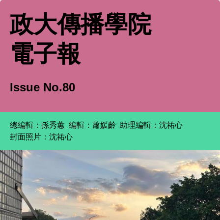
政大傳播學院
電子報
Issue No.80
總編輯：孫秀蕙
編輯：蕭媛齡 助理編輯
：沈祐心
封面照片：沈祐心