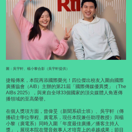
圖：吳宇軒、楊小黎合影（吳宇軒提供）
捷報傳來，本院再添國際榮光！四位傑出校友入圍由國際
廣播協會（AIB）主辦的第21屆「國際傳媒優異獎」（The
AIBs 2025），與來自全球33個國家的頂尖媒體人角逐傳
播領域的至高榮譽。
在個人獎項方面，曾偉旻（新聞系碩士班）、吳宇軒（傳
播碩士學位學程、廣電系，現任本院兼任助理教授）與楊
小黎（廣電系）同時入圍「年度最佳廣播／播客主持人
獎」，展現本院在聲音敘事人才培育上的卓越成果；節目