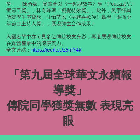
獎」 ，陳彥豪、簡肇萱以《一起說故事》奪「Podcast 兒
童節目獎」，林奇鋒獲「視覺特效獎」。此外，吳宇軒與
傳院學生盛寶欣、汪怡荃以《早就喜歡你》贏得「廣播少
年節目主持人獎」，展現師生合作成果。
入圍名單中亦可見多位傳院校友身影，再度展現傳院校友
在媒體產業中的深厚實力。
全文連結：
https://reurl.cc/z5mY4k
「第九屆全球華文永續報
導獎」
傳院同學獲獎無數 表現亮
眼