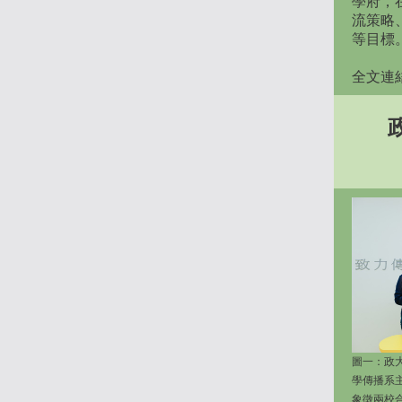
學府，
流策略
等目標
全文連
圖一：政
學傳播系主任
象徵兩校