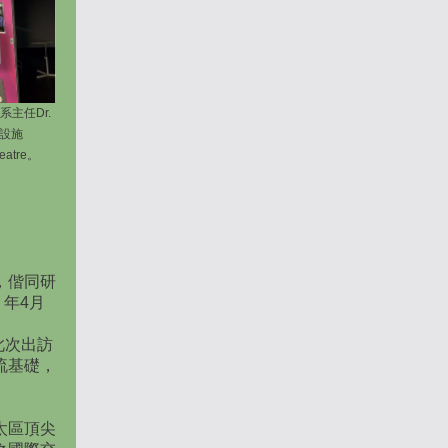
主任Dr.
學設施
eatre。
，偕同研
 年4月
），此次出訪
流基礎，
太區頂尖