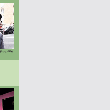
杰廷老師榮