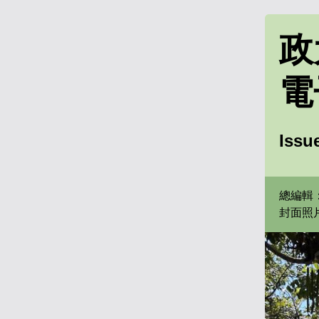
政
電
Issu
總編輯
封面照