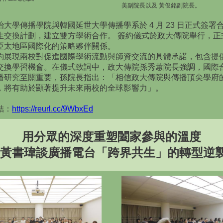
美副院長以及 黃俊銘副院長。
治大學傳播學院與韓國延世大學傳播學系於 4 月 23 日正式簽署
生交換計劃，建立雙方學術合作。 簽約儀式於政大傳院舉行，正
亞太地區國際化的策略夥伴關係。
約展現兩校對促進國際學術流動與師資交流的具體承諾，包含提
交換學習機會。在儀式致詞中，政大傳院孫秀蕙院長強調，國際
播研究至關重要，孫院長指出：「相信政大傳院與傳播頂尖學府
，將有助於顯著提升未來兩校的全球影響力」。
結：
https://reurl.cc/9WbxEd
用分眾的深度重塑闔家參與的溫度
黃書瑋談廣播電台「跨界共生」的轉型逆