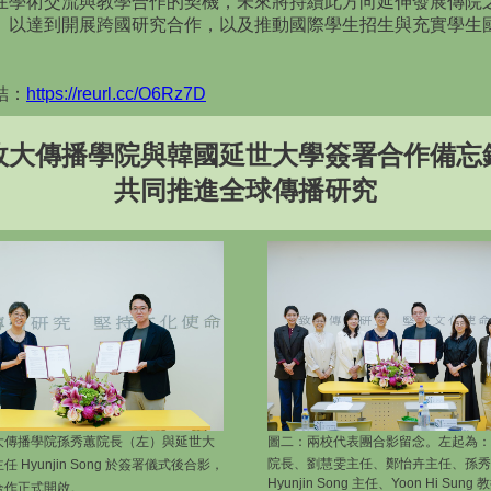
在學術交流與教學合作的契機，未來將持續此方向延伸發展傳院
、以達到開展跨國研究合作，以及推動國際學生招生與充實學生
。
結：
https://reurl.cc/O6Rz7D
政大傳播學院與韓國延世大學簽署合作備忘
共同推進全球傳播研究
大傳播學院孫秀蕙院長（左）與延世大
圖二：
兩校代表團合影留念。左起為：
院長、劉慧雯主任、鄭怡卉主任、孫秀
 Hyunjin Song 於簽署儀式後合影，
Hyunjin Song 主任、Yoon Hi Sun
合作正式開啟。