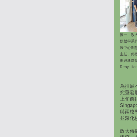
圖一：政
媒體學系
展中心劉
主任、傳
播與新媒體學系
Renyi Ho
為推展
究暨發
上旬前往
Singa
與兩校
並深化
政大傳