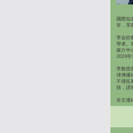
國際知名
世，享壽
李金銓
學者。長
媒介中
201
李教授
球傳播
不僅拓
捨，謹
全文連