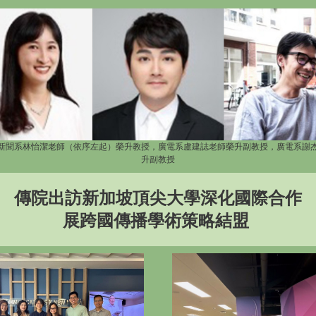
新聞系林怡潔老師（依序左起）榮升教授，廣電系盧建誌老師榮升副教授，廣電系謝
升副教授
傳院出訪新加坡頂尖大學深化國際合作
展跨國傳播學術策略結盟