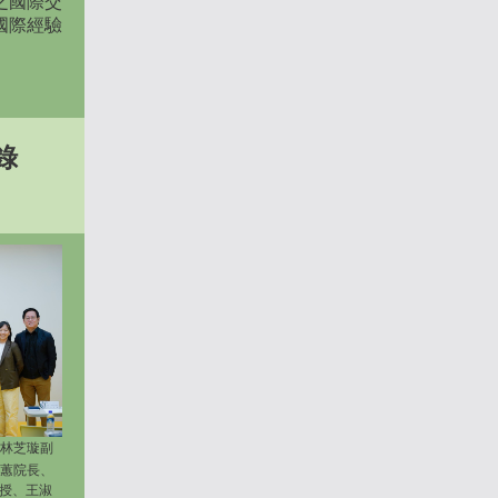
之國際交
國際經驗
錄
林芝璇副
蕙院長、
g 教授、王淑