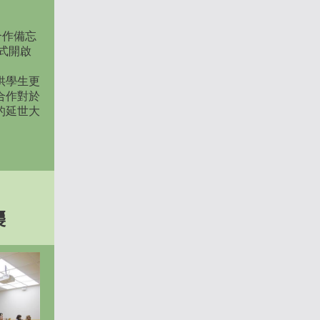
合作備忘
式開啟
供學生更
合作對於
的延世大
襲