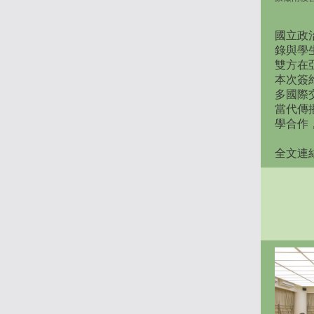
國立政
錄與學
雙方在
本次簽
多國際
當代傳
學合作
全文連