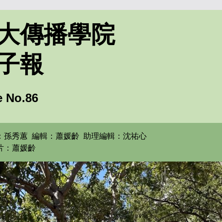
大傳播學院
子報
e No.86
：孫秀蕙
編輯：蕭媛齡 助理編輯
：沈祐心
片：蕭媛齡