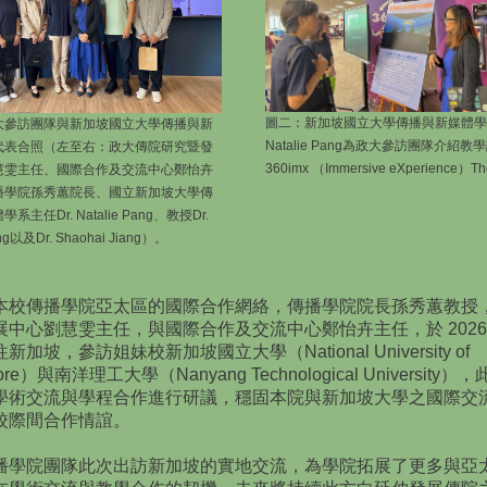
圖二：新加坡國立大學傳播與新媒體學系
大參訪團隊與新加坡國立大學傳播與新
Natalie Pang為政大參訪團隊介紹教
代表合照（左至右：政大傳院研究暨發
360imx （Immersive eXperience）Th
慧雯主任、國際合作及交流中心鄭怡卉
播學院孫秀蕙院長、國立新加坡大學傳
主任Dr. Natalie Pang、教授Dr.
ng以及Dr. Shaohai Jiang）。
本校傳播學院亞太區的國際合作網絡，傳播學院院長孫秀蕙教授
展中心劉慧雯主任，與國際合作及交流中心鄭怡卉主任，於 2026
新加坡，參訪姐妹校新加坡國立大學（National University of
pore）與南洋理工大學（Nanyang Technological University
學術交流與學程合作進行研議，穩固本院與新加坡大學之國際交
校際間合作情誼。
播學院團隊此次出訪新加坡的實地交流，為學院拓展了更多與亞