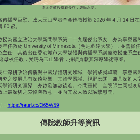
李金銓教授風範長存，典範永誌。
傳播學巨擘、政大玉山學者李金銓教授於 2026 年 4 月 14 日
 80 歲。
教授為國立政治大學新聞學系第二十九屆傑出系友，亦為享譽國
年任教於 University of Minnesota（明尼蘇達大學），並曾
心主任；其後出任香港城市大學媒體與傳播學系講座教授兼系主
9年返母校任教，受聘為玉山學者，持續貢獻其深厚學術專業。
長年深耕政治傳播與中國媒體研究領域，學術成就卓著，享譽國
研究之發展具有深遠影響。其治學嚴謹、視野宏闊，兼具深刻人
展學術研究疆界，亦啟發無數後進。今聞噩耗，全院師生同感哀
致上最深切之哀悼與敬意，並向其家人致以誠摯慰問。
結：
https://reurl.cc/O65W59
傳院教師升等資訊