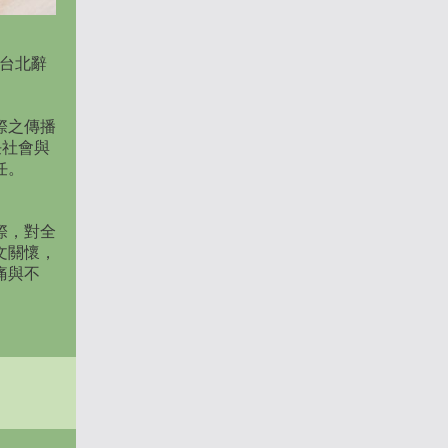
在台北辭
際之傳播
擔任社會與
任。
際，對全
文關懷，
痛與不