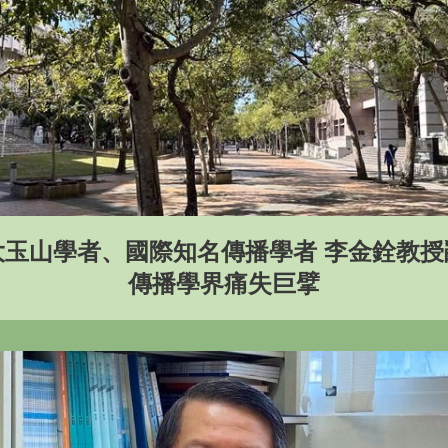
大玉山學者、國際知名傳播學者 李金銓教授
傳播學界痛失巨擘