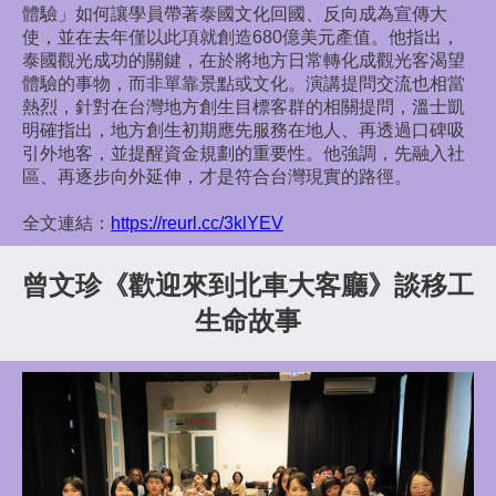
體驗」如何讓學員帶著泰國文化回國、反向成為宣傳大
使，並在去年僅以此項就創造680億美元產值。他指出，
泰國觀光成功的關鍵，在於將地方日常轉化成觀光客渴望
體驗的事物，而非單靠景點或文化。
演講提問交流也相當
熱烈，針對在台灣地方創生目標客群的相關提問，溫士凱
明確指出，地方創生初期應先服務在地人、再透過口碑吸
引外地客，並提醒資金規劃的重要性。他強調，先融入社
區、再逐步向外延伸，才是符合台灣現實的路徑。
全文連結：
https://reurl.cc/3klYEV
曾文珍《歡迎來到北車大客廳》談移工
生命故事