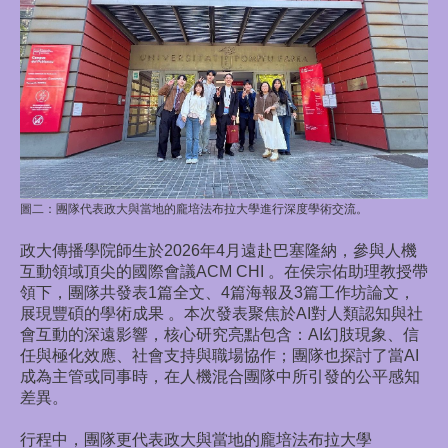
圖二：
團隊代表政大與當地的龐培法布拉大學進行深度學術交流。
政大傳播學院師生於2026年4月遠赴巴塞隆納，參與人機
互動領域頂尖的國際會議ACM CHI 。在侯宗佑助理教授帶
領下，團隊共發表1篇全文、4篇海報及3篇工作坊論文，
展現豐碩的學術成果 。
本次發表聚焦於AI對人類認知與社
會互動的深遠影響，核心研究亮點包含：AI幻肢現象、信
任與極化效應、社會支持與職場協作；團隊也探討了當AI
成為主管或同事時，在人機混合團隊中所引發的公平感知
差異。
行程中，團隊更代表政大與當地的龐培法布拉大學