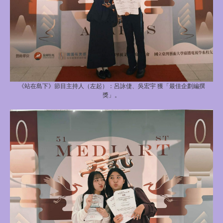
《站在島下》節目主持人（左起）：呂詠倢、吳宏宇 獲「最佳企劃編撰
獎」。