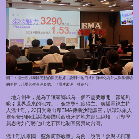
圖二：
溫士凱以泰國亮眼的觀光數據，說明一地日常如何轉化為外人渴望體驗
的事物，現場師生專注聆聽。（照片來源：林芷彤）
「地方創生，是為了讓家鄉成為一個不需要離開，卻能夠
吸引世界過來的地方。」金鐘獎七度得主、廣播電視主持
人溫士凱，23日受邀出席EMA傳播沙龍講座，以環球旅人
視角帶領師生認識泰國與西班牙的地方創生經驗，引導學
員思考如何將他山之石因地制宜落實於台灣。
溫士凱以泰國「藍象廚藝教室」為例，說明「參與式料理