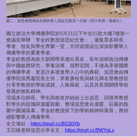
圖二：追思會開場由全體與會人員起立默哀一分鐘
（照片來源：楊健文）
國立政治大學傳播學院於5月21日下午在行政大樓7樓第一
會議室舉辦「李金銓教授追思紀念會」，邀集眾多師長、
學者、校友與學生齊聚一堂，共同追憶這位深深影響華人
傳播學界的重要學者。
李金銓教授為政大新聞學系傑出系友，長年深耕政治傳播
與中國媒體研究，學養深厚、視野宏闊，不僅為享譽國際
的傳播學者，更是許多後進學人心中的典範。追思會由傳
播學院孫秀蕙院長主持，李蔡彥校長與林元輝名譽教授皆
分享李教授的學術成就、人格風範，以及其長期關懷學術
發展的無私精神。
現場多位師長、學生與校友亦紛紛上台追思，回憶李教授
對學生的提攜與溫暖鼓勵。整場追思會在溫暖、莊嚴的氛
圍中圓滿落幕，李金銓教授留下的學術精神與風骨，將持
續影響華人傳播學界。
全文連結：
https://reurl.cc/6G30Xb
王亞維老師追思分享全文：
https://reurl.cc/9WYpLx