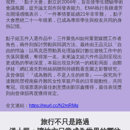
視野。
「點子大會」創立於2004年，旨在使學生體驗學術
會議氛圍，提升論文寫作與發表能力。EMA執行長鍾適芳
在開場感慨表示，「一件事情要延續21年非常難」，點子
大會歷經二十一年積累，已成為專班學生與校友共同的身
份記憶。
點子組五件入選作品中，三件聚焦AI如何重塑媒體工作者
角色，兩件則探討勞動與田調方法。最終由王品元以「自
由的悖論：以馬克思勞動異化理論探討數位遊牧工作中的
失落與重構」奪得第一名。未來論文組六件作品則呈現出
更成熟的學術深度，本屆出現並列第一的精彩局面，由鄭
伊娃「網紅過失對粉絲捐贈與持續觀看意圖之影響研究」
及曾偉韻「『成為難民，不是人生的終章』——探究烏干
達難民營裡南蘇丹難民女性單親戶長的日常能動性」共同
奪冠。現場票選的最佳創意獎由劉宗鑫獲得，最佳表現獎
則由曾偉韻再度獲得肯定。
全文連結：
https://reurl.cc/N2mRMq
旅行不只是路過