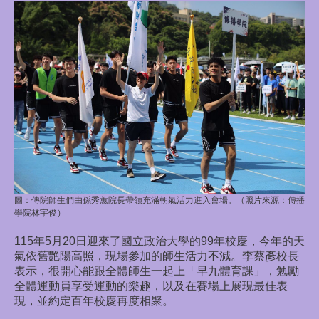
圖：傳院師生們由孫秀蕙院長帶領充滿朝氣活力進入會場。（照片來源：
傳播
學院林宇俊
）
115年5月20日迎來了國立政治大學的99年校慶，今年的天
氣依舊艷陽高照，現場參加的師生活力不減。李蔡彥校長
表示，很開心能跟全體師生一起上「早九體育課」，勉勵
全體運動員享受運動的樂趣，以及在賽場上展現最佳表
現，並約定百年校慶再度相聚。