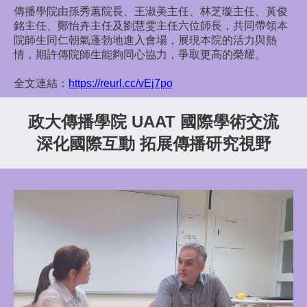
傳播學院由孫秀蕙院長、王淑美主任、林芝璇主任、黃俊
銘主任、鄭怡卉主任及劉慧雯主任六位師長，共同帶領本
院師生同仁朝氣蓬勃地進入會場，展現本院的活力與熱
情，期許傳院師生能夠同心協力，爭取更高的榮耀。
全文連結：
https://reurl.cc/vEj7po
政大傳播學院 UAAT 國際學術交流
深化國際互動 拓展傳播研究視野