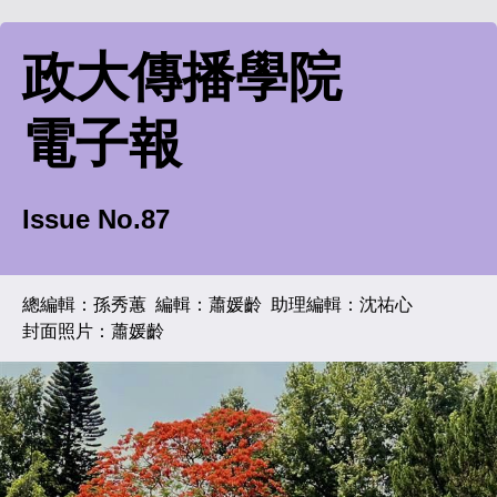
政大傳播學院
電子報
Issue No.87
總編輯：孫秀蕙
編輯：蕭媛齡 助理編輯
：沈祐心
封面照片：蕭媛齡