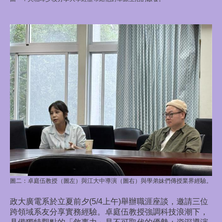
圖二：卓庭伍教授（圖左）與江大中導演（圖右）與學弟妹們傳授業界經驗。
政大廣電系於立夏前夕(5/4上午)舉辦職涯座談，邀請三位
跨領域系友分享實務經驗。卓庭伍教授強調科技浪潮下，