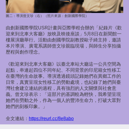
圖二：
導演曾文珍（右）（照片來源：創新國際學院）
由創新國際學院USR計畫與亞際學程合辦的「紀錄片《歡
迎來到北車大客廳》放映及映後座談」5月8日在新聞館一
樓展演廳舉行。活動由創國學院副教授歐子綺主持，邀請
本片導演、廣電系講師曾文珍親臨現場，與師生分享拍攝
歷程與創作理念。
《歡迎來到北車大客廳》以臺北車站大廳這一公共空間為
起點，串連起四位不同年紀、不同背景的印尼籍女性移工
在臺灣的生命故事。導演透過鏡頭記錄她們在異鄉工作的
日常，真實呈現女性移工的勞動處境，也紀錄了她們與臺
灣社會建立連結的過程，具有強烈的人文關懷與社會意
義。曾文珍表示：「這部片的基調較為輕快，我希望呈現
她們在勞動之外，作為一個人的豐沛生命力，打破大眾對
她們的刻板印象。」
全文連結：
https://reurl.cc/8e8abo