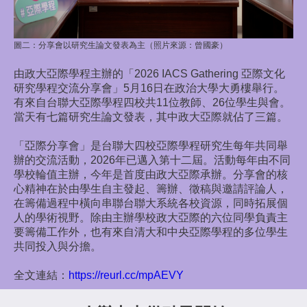
圖二：
分享會以研究生論文發表為主（照片來源：曾國豪）
由政大亞際學程主辦的「2026 IACS Gathering 亞際文化
研究學程交流分享會」5月16日在政治大學大勇樓舉行。
有來自台聯大亞際學程四校共11位教師、26位學生與會。
當天有七篇研究生論文發表，其中政大亞際就佔了三篇。
「亞際分享會」是台聯大四校亞際學程研究生每年共同舉
辦的交流活動，2026年已邁入第十二屆。活動每年由不同
學校輪值主辦，今年是首度由政大亞際承辦。分享會的核
心精神在於由學生自主發起、籌辦、徵稿與邀請評論人，
在籌備過程中橫向串聯台聯大系統各校資源，同時拓展個
人的學術視野。除由主辦學校政大亞際的六位同學負責主
要籌備工作外，也有來自清大和中央亞際學程的多位學生
共同投入與分擔。
全文連結：
https://reurl.cc/mpAEVY