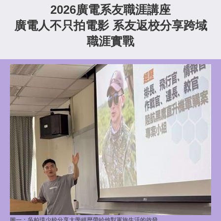
2026廣電系友職涯講座
廣電人
不只拍電影 系友返校分享跨域
職涯實戰
圖一：
吳柏璋少校分享大學經歷帶給他對軍旅生活
的啟發。