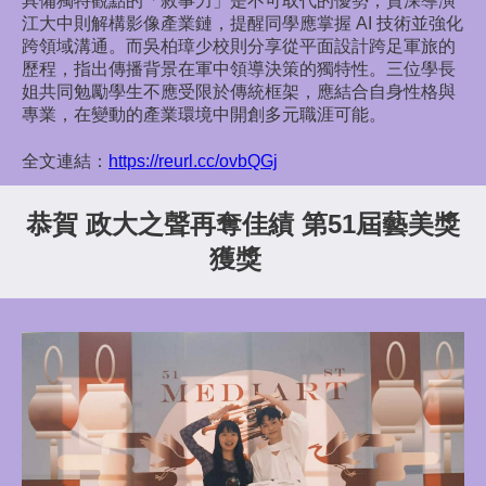
具備獨特觀點的「敘事力」是不可取代的優勢；資深導演
江大中則解構影像產業鏈，提醒同學應掌握 AI 技術並強化
跨領域溝通。而吳柏璋少校則分享從平面設計跨足軍旅的
歷程，指出傳播背景在軍中領導決策的獨特性。三位學長
姐共同勉勵學生不應受限於傳統框架，應結合自身性格與
專業，在變動的產業環境中開創多元職涯可能。
全文連結：
https://reurl.cc/ovbQGj
恭賀 政大之聲再奪佳績 第51屆藝美獎
獲獎