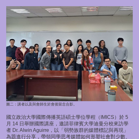
圖二：
講者以及與會師生於會後留念合影。
國立政治大學國際傳播英語碩士學位學程（IMICS）於 5
月 14 日舉辦國際講座，邀請菲律賓大學迪曼分校來訪學
者 Dr. Alwin Aguirre，以「弱勢族群的媒體標記與再現」
為題進行分享，帶領同學思考媒體如何形塑社會對少數、