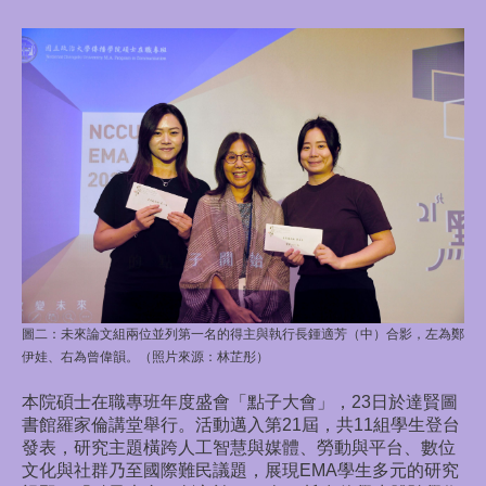
圖二：
未來論文組兩位並列第一名的得主與執行長鍾適芳（中）合影，左為鄭
伊娃、右為曾偉韻。（照片來源：林芷彤）
本院碩士在職專班年度盛會「點子大會」，23日於達賢圖
書館羅家倫講堂舉行。活動邁入第21屆，共11組學生登台
發表，研究主題橫跨人工智慧與媒體、勞動與平台、數位
文化與社群乃至國際難民議題，展現EMA學生多元的研究