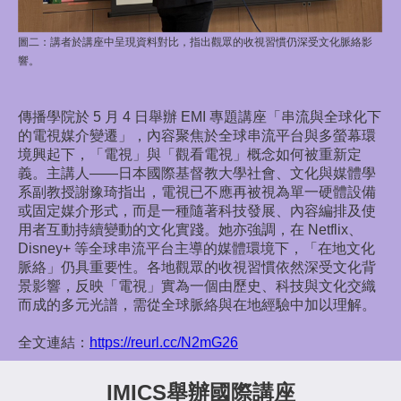
圖二：
講者於講座中呈現資料對比，指出觀眾的收視習慣仍深受文化脈絡影
響。
傳播學院於 5 月 4 日舉辦 EMI 專題講座「串流與全球化下
的電視媒介變遷」，內容聚焦於全球串流平台與多螢幕環
境興起下，「電視」與「觀看電視」概念如何被重新定
義。主講人——日本國際基督教大學社會、文化與媒體學
系副教授謝豫琦指出，電視已不應再被視為單一硬體設備
或固定媒介形式，而是一種隨著科技發展、內容編排及使
用者互動持續變動的文化實踐。她亦強調，在 Netflix、
Disney+ 等全球串流平台主導的媒體環境下，「在地文化
脈絡」仍具重要性。各地觀眾的收視習慣依然深受文化背
景影響，反映「電視」實為一個由歷史、科技與文化交織
而成的多元光譜，需從全球脈絡與在地經驗中加以理解。
全文連結：
https://reurl.cc/N2mG26
IMICS舉辦國際講座