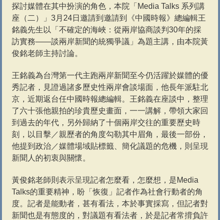
探討媒體在其中扮演的角色，本院「Media Talks 系列講
座（二）」3月24日邀請到
邀請到《中國時報》總編輯王
銘義先生以「不確定的海峽：從兩岸協商談判30年的採
訪實務——談兩岸新聞的統獨爭議」為題主講，由本院黃
俊銘老師主持討論。
王銘義為台灣第一代主跑兩岸新聞至今仍活躍於媒體的優
秀記者，見證過諸多歷史性兩岸會談場面，他長年派駐北
京，近期返台任中國時報總編輯。
王銘義在座談中，整理
了六十張他親拍的珍貴歷史畫面，一一講解，帶領大家回
到過去的年代，
另外歸納了十個兩岸交往的重要歷史時
刻，以目擊／親歷者的角度勾勒其中眉角，
最後一部份，
他提到政治／媒體場域貼標籤、簡化議題的危機，則呈現
新聞人的初衷與關懷。
黃俊銘老師則表示
呈現記者怎麼看，怎麼想，是Media
Talks的重要精神，盼「恢復」記者作為社會行動者的角
度。記者是能動者，甚有看法，本於事實採寫，但記者對
新聞也是有態度的，對議題有看法者，
於是記者常揹負許