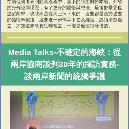
在兩位講者來回對談過程中，臺下的師生對於本省、外省
的身分認同議題，有了更深的體悟與想法。最後鄒景雯也
提醒同學，現狀不是從天上掉下來的，這些都是基於過去
的犧牲奉獻後，還要進一步傳承下去及維護，必須清楚過
去，才知道未來要往哪裡去，什麼是最值得珍惜的。
Media Talks-
不確定的海峽：從
兩岸協商談判30年的採訪實務-
談兩岸新聞的統獨爭議