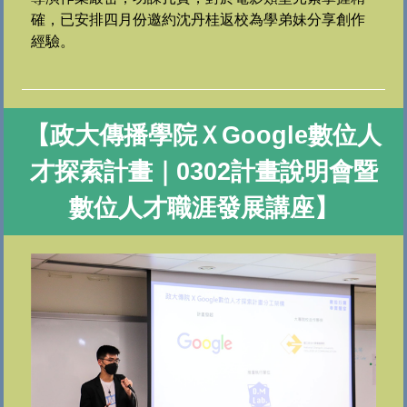
確，
已安排四月份邀約沈丹桂返校為學弟妹分享創作
經驗。
【政大傳播學院ＸGoogle數位人
才探索計畫｜0302計畫說明會暨
數位人才職涯發展講座】