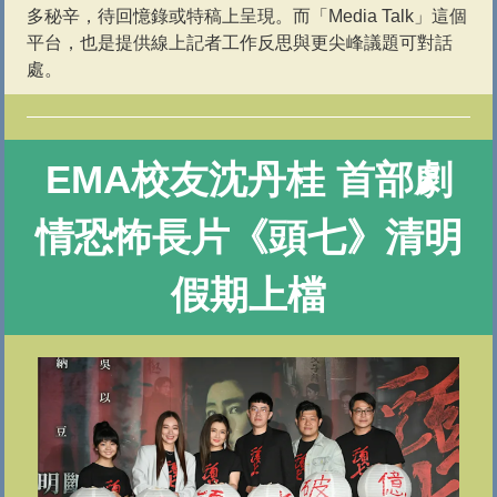
多秘辛，待回憶錄或特稿上呈現。而「Media Talk」這個
平台，也是提供線上記者工作反思與更尖峰議題可對話
處。
EMA校友沈丹桂 首部劇
情恐怖長片
《頭七》清明
假期上檔