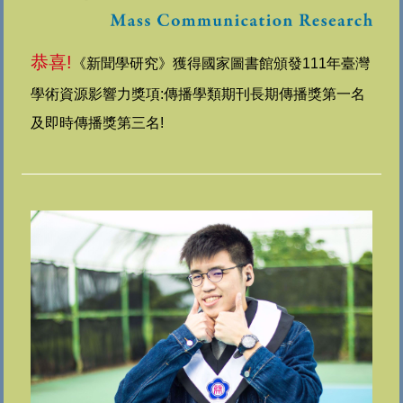
恭喜!
《
新聞學研究
》
獲得國家圖書館頒發111年臺灣
學術資源影響力獎項:傳播學類期刊長期傳播獎第一名
及即時傳播獎第三名!