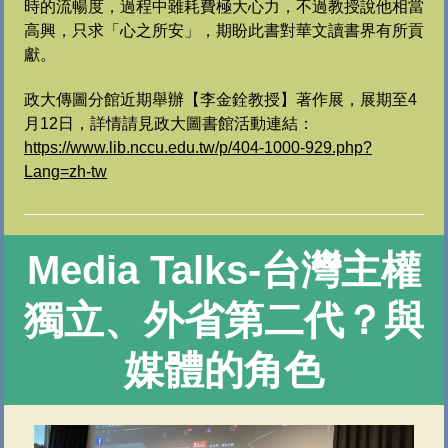
時的流暢度，過程中雖耗費極大心力，不過教授說他相當
高興，只求「心之所安」，期盼此書對華文讀書界有所貢
獻。
政大傳圖分館近期舉辦【李金銓教授】著作展，展期至4
月12日，詳情請見政大圖書館活動連結：
https://www.lib.nccu.edu.tw/p/404-1000-929.php?
Lang=zh-tw
Media Talks-
台灣主權
獨立、外省第二代？與
媒體的角色