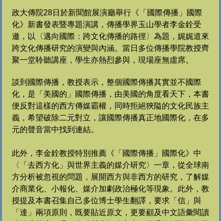
政大傳院28日於新聞館展演廳舉行《「國際傳播」國際
化》新書發表暨專題演講，傳播學界玉山學者李金銓受
邀，以〈邁向國際：跨文化傳播的路徑〉為題，娓娓道來
跨文化傳播研究的演變與內涵。當日
多位傳播學院教授齊
聚一堂聆聽講座，學生亦熱烈參與，現場座無虛席。
談到國際傳播，教授表示，整個國際傳播其實並不國際
化，是「美國的」國際傳播，由美國的角度看天下，本書
便反對這樣的西方傳媒霸權，同時拒絕狹隘的文化民族主
義，希望破除二元對立，讓國際傳播真正地國際化，在多
元的聲音當中找到連結。
此外，李金銓教授特別推薦《「國際傳播」國際化》中
〈「去西方化」與世界主義的媒介研究〉一章，從全球南
方分析被忽視的問題，展開西方與非西方的研究，了解媒
介商業化、小報化、媒介加劇政治極化等現象。此外，教
授提及本書召集自己多位博士學生翻譯，要求「信」與
「達」兩項原則，既要貼近原文，更要顧及中文語彙閱讀