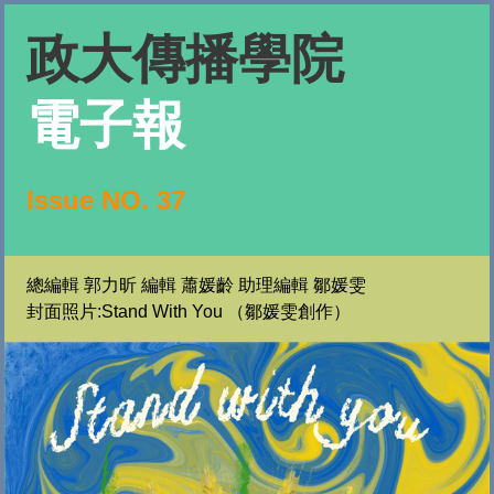
政大傳播學院
電子報
Issue NO. 37
總編輯
郭力昕 編輯 蕭媛齡 助理編輯 鄒媛雯
封面照片:Stand With You （鄒媛雯創作）