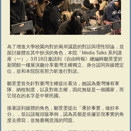
為了增進大學校園內對於兩岸議題的對話與理性辯論，並
探討媒體在其中扮演的角色，本院「Media Talks 系列講
座（一）」3月18日邀請到《自由時報》總編輯鄒景雯於
新聞館一樓展演廳分享臺灣主權獨立、身分認同與媒體定
位，並和本院院長郭力昕進行對談。
鄒景雯首先針對臺灣主權提出看法，她認為臺灣擁有軍
隊、納稅制度，以及對衛主權，因此無疑是一個國家，而
它現在的名字是中華民國。
接著談到媒體的角色，鄒景雯提出「秉於事實，做好本
分」，並以該報頭版舉例，認為其都是依據呈現事實的角
度去撰寫，並無臺獨意識的問題。