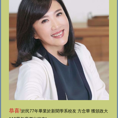
恭喜!
於民77年畢業於新聞學系校友 方念華 獲頒政大