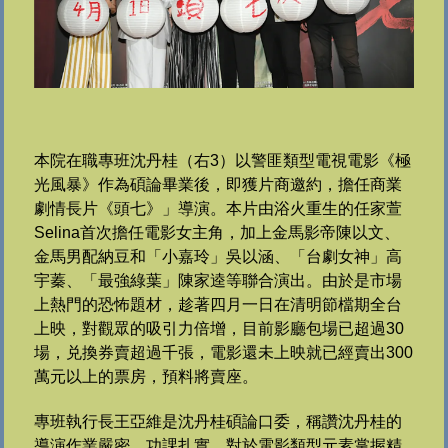
本院在職專班沈丹桂（右3）
以警匪類型電視電影《極
光風暴》
作為碩論畢業後，即獲片商邀約，擔任商業
劇情長片《頭七》」
導演。本片由浴火重生的任家萱
Selina首次擔任電影女主角，
加上金馬影帝陳以文、
金馬男配納豆和「小嘉玲」吳以涵、「
台劇女神」高
宇蓁、「最強綠葉」陳家逵等聯合演出。
由於是市場
上熱門的恐怖題材，
趁著四月一日在清明節檔期全台
上映，對觀眾的吸引力倍增，
目前影廳包場已超過30
場，兑換券賣超過千張，
電影還未上映就已經賣出300
萬元以上的票房，預料將賣座。
專班執行長王亞維是沈丹桂碩論口委，稱讚沈丹桂的
導演作業嚴密，
功課扎實，對於電影類型元素掌握精