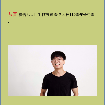
恭喜!
廣告系大四生 陳東暐 獲選本校110學年優秀學
生!