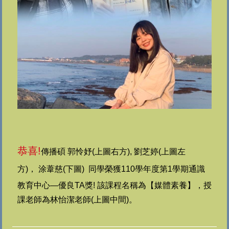
恭喜!
傳播碩 郭怜妤(上圖右方), 劉芝婷(上圖左
方)， 涂葦慈(下圖) 同學榮獲110學年度第1學期通識
教育中心—優良TA獎!
該課程名稱為
【媒體素養】，授
課老師為林怡潔老師(上圖中間)
。