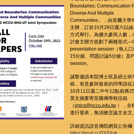
Boundaries: Communication 
Diverse And Multiple
Communities
」，由首爾大學
主辦，訂於10月29日週六以
方式舉行。為擴大參與人數，
討會主辦方規劃了兩種形式—Or
presentation session（每
15分鐘、問題討論5分鐘）及Pos
session。
誠摯邀請本院博士班及碩士班
稿，有意參與發表的同學請在2
10月11日週二中午12點前將2
英文摘要寄至國傳學程信箱
（
imics@nccu.edu.tw
），全
進行發表，無須繳交論文全文
詳細資訊請見傳院網頁公告欄
https://reurl.cc/0X8Xvk