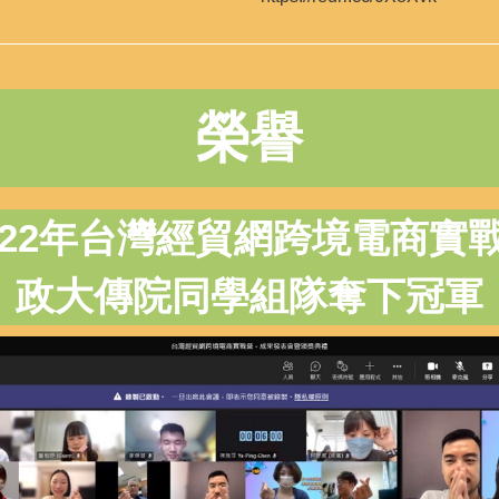
榮譽
022年台灣經貿網跨境電商實
政大傳院同學組隊奪下冠軍