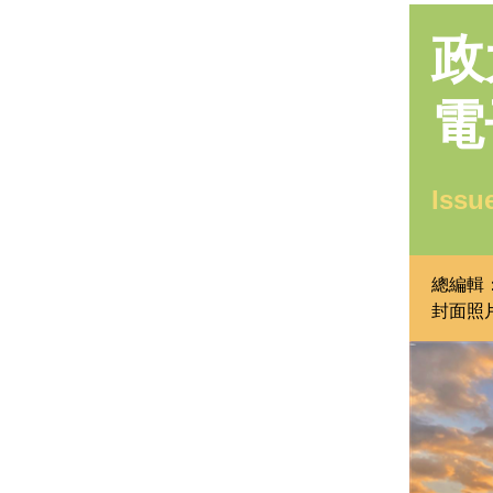
政
電
Issu
總編輯
封面照