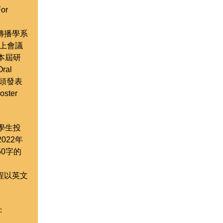
For
傳播學系
線上會議
本屆研
al
人口頭發表
ter
學生投
022年
50字的
程以英文
。
：