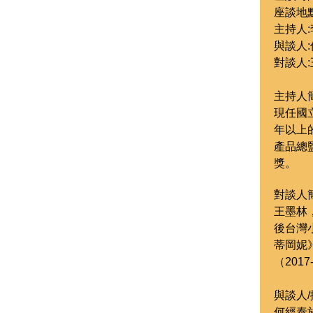
座談地
主持人
與談人
對談人
主持人簡
現任國
年以上
產品總
獎。
對談人簡
王墨林
後台灣
蒂岡妮》
（201
與談人/
何經泰