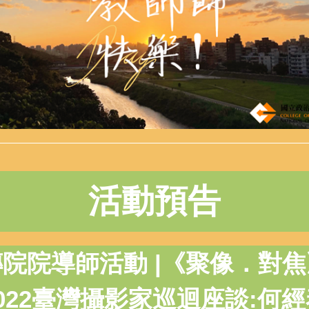
活動預告
院院導師活動 |
《聚像．對焦
022臺灣攝影家巡迴座談:
何經