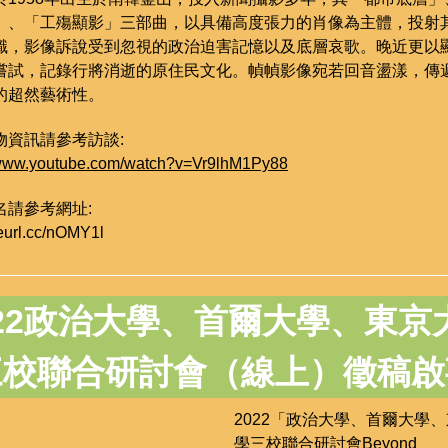
」、「工殤顯影」三部曲，以具備高度張力的肖像為主體，投射
識，影像訴說受到忽視的政治迫害記憶以及底層哀歌。晚近更以
嘗試，記錄行將消逝的原住民文化。幀幀影像宛若回音盪漾，傳
的超然藝術性。
物資訊請參考訪談:
/www.youtube.com/watch?v=Vr9lhM1Py88
名請參考網址:
reurl.cc/nOMY1l
22
政治大學、首爾大學、東京
三校聯合研討會
（線上）
徵稿啟
2022「政治大學、首爾大學
學三校聯合研討會
Beyond