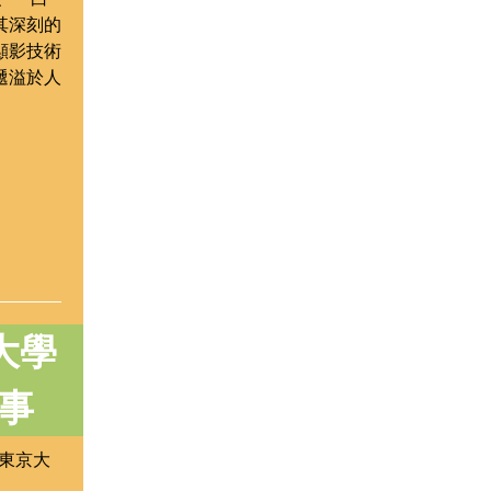
其深刻的
顯影技術
遞溢於人
大學
事
、東京大