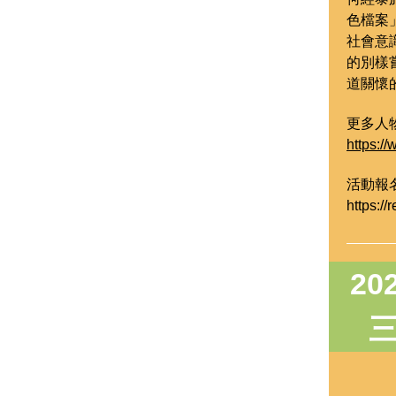
色檔案
社會意
的別樣
道關懷
更多人
https:/
活動報
https://
20