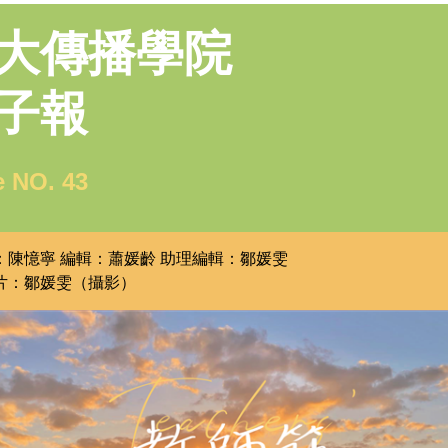
大傳播學院
子報
e NO. 43
：陳憶寧
編輯：蕭媛齡 助理編輯：鄒媛雯
片：鄒媛雯（攝影）