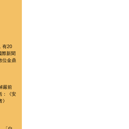
有20
國際新聞
數位金鼎
解嚴前
括：《安
者》
、「白