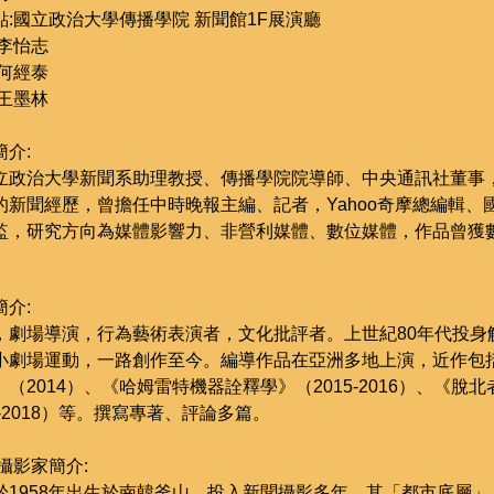
點:國立政治大學傳播學院 新聞館1F展演廳
:李怡志
:何經泰
:王墨林
介:
立政治大學新聞系助理教授、傳播學院院導師、中央通訊社董事，
的新聞經歷，曾擔任中時晚報主編、記者，Yahoo奇摩總編輯、
監，研究方向為媒體影響力、非營利媒體、數位媒體，作品曾獲
介:
，劇場導演，行為藝術表演者，文化批評者。上世紀80年代投身
小劇場運動，一路創作至今。編導作品在亞洲多地上演，近作包
（2014）、《哈姆雷特機器詮釋學》（2015-2016）、《脫北
7-2018）等。撰寫專著、評論多篇。
攝影家簡介:
於1958年出生於南韓釜山，投入新聞攝影多年，其「都市底層」