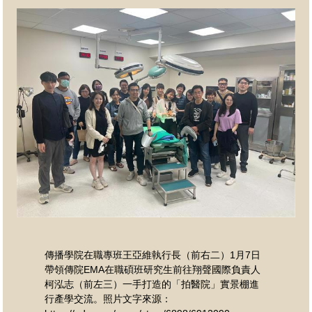
傳播學院在職專班王亞維執行長（前右二）1月7日
帶領傳院EMA在職碩班研究生前往翔聲國際負責人
柯泓志（前左三）一手打造的「拍醫院」實景棚進
行產學交流。照片文字來源：