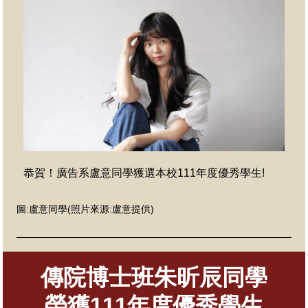
恭賀！廣告系
盧意同學獲選本校111年度優秀學生!
圖
:盧意
同學
(照片來源:盧意提供)
傳院博士班朱昕辰同學
榮獲111年度優秀學生