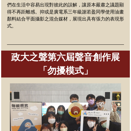
們在生活中容易出現對彼此的誤解，讓原本嚴肅之議題顯
得不再距離感。抑或是廣電系三年級謝若盈同學使用油畫
顏料結合平面攝影之混合媒材，展現出具有張力的表現形
式。
政大之聲第六屆聲音創作展
「勿擾模式」