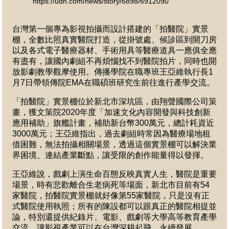
https://udn.com/news/story/6898/6912090
台灣第一個專為影視拍攝而設計搭建的「拍醫院」實景
棚，全數比照真實醫院打造，從掛號處、候診區到開刀房
以及各式電子醫療器材、手術用具等醫療道具一應俱全應
有盡有，讓國內劇組不再煩惱找不到醫院拍片，同時也開
放影劇教學觀摩使用。傳播學院在職專班王亞維執行長1
月7日帶領傳院EMA在職碩班研究生前往進行產學交流。
「拍醫院」實景棚位於新北市深坑區，由翔聲國際公司策
畫，獲文策院2020年度「加速文化內容開發與科技創新
應用補助」旗艦計畫，補助新台幣300萬元，總計耗資近
3000萬元；王亞維指出，過去劇組時常因為醫療場地租
借困難，無法拍攝相關場景，透過這個實景棚可以解決業
界困境、連結產業斷點，讓受限的創作能量得以發揮。
王亞維說，戲劇上演生命百態反映真實人生，醫院是重要
場景，時有悲歡離合生老病死等場面，新北市目前有54
家醫院，拍醫院實景棚就好像第55家醫院，只是沒有正
式醫院使用執照；所有的陳設都可以跟真正的醫院相提並
論，特別還提供紀錄片、電影、戲劇等大學高等教育產學
交流，讓影視產業可以在台灣深耕起飛、永續發展。