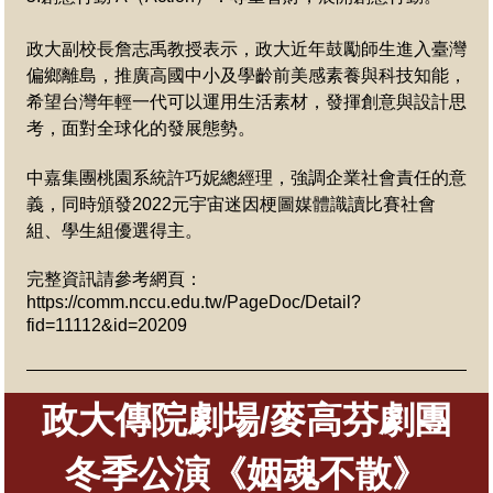
政大副校長詹志禹教授表示，政大近年鼓勵師生進入臺灣
偏鄉離島，推廣高國中小及學齡前美感素養與科技知能，
希望台灣年輕一代可以運用生活素材，發揮創意與設計思
考，面對全球化的發展態勢。
中嘉集團桃園系統許巧妮總經理，強調企業社會責任的意
義，同時頒發
2022
元宇宙迷因梗圖媒體識讀比賽社會
組、學生組優選得主。
完整資訊請參考網頁：
https://comm.nccu.edu.tw/PageDoc/Detail?
fid=11112&id=20209
政大傳院劇場/麥高芬劇團
冬季公演《姻魂不散》