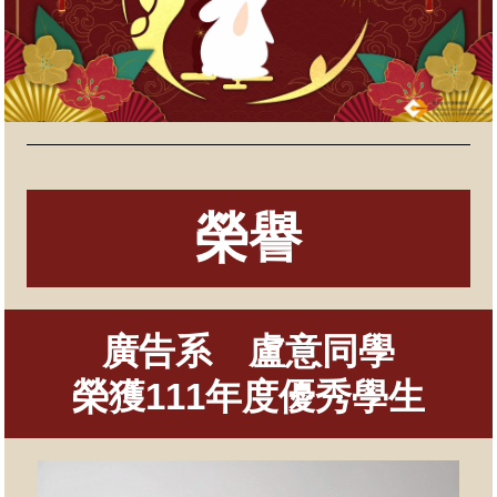
榮譽
廣告系 盧意同學
榮獲111年度優秀學生