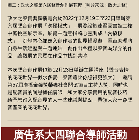
圖二：
政大之聲第六屆聲音創作展花絮（照片來源：政大之聲）
政大之聲實習廣播電台於2022年12月19日至23日舉辦第
六屆聲音創作展「勿擾模式」，展覽設於達賢圖書館二樓
中庭挑空展示區。展覽主題意指將心靈調成「勿擾模
式」，沉靜内心並走入創作者的世界裡漫遊。電台助理將
自身生活經歷與主題連結，創作出各種以聲音為媒介的作
品，讓觀展的民眾在作品中找到共鳴。
本次聲音創作展也於12月23日舉辦主題講座【聲音表情
的花花世界—似水多變，聲音遠比你想得更強大】，邀請
第57屆廣播金鐘獎榮獲社會關懷節目主持人獎、同時也
是配音員的尚恩擔任講師，和大家分享實用的配音技巧，
給予想踏入配音界的人一些建議與提點，帶領大家一窺聲
音產業的花花世界。
廣告系大四聯合導師活動