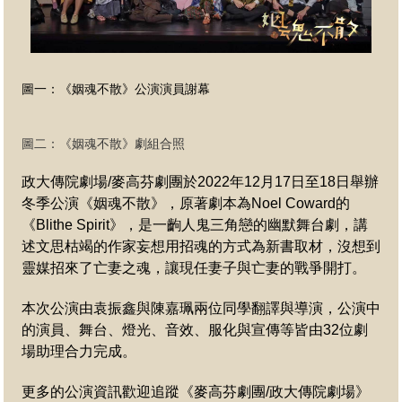
圖一：《姻魂不散》公演演員謝幕
圖二：
《姻魂不散》劇組合照
政大傳院劇場/麥高芬劇團於2022年12月17日至18日舉辦
冬季公演《姻魂不散》，原著劇本為Noel Coward的
《Blithe Spirit》，是一齣人鬼三角戀的幽默舞台劇，講
述文思枯竭的作家妄想用招魂的方式為新書取材，沒想到
靈媒招來了亡妻之魂，讓現任妻子與亡妻的戰爭開打。
本次公演由袁振鑫與陳嘉珮兩位同學翻譯與導演，公演中
的演員、舞台、燈光、音效、服化與宣傳等皆由32位劇
場助理合力完成。
更多的公演資訊歡迎追蹤《麥高芬劇團/政大傳院劇場》