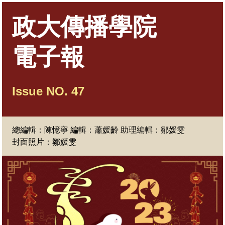
政大傳播學院
電子報
Issue NO. 47
總編輯：陳憶寧
編輯：蕭媛齡 助理編輯：鄒媛雯
封面照片：鄒媛雯