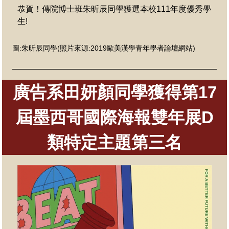
恭賀！傳院博士班朱昕辰
同學獲選本校111年度優秀學
生!
圖
:朱昕辰
同學
(照片來源:
2019歐美漢學青年學者論壇網站
)
廣告系田妍顏同學獲得第17
屆墨西哥國際海報雙年展D
類特定主題第三名