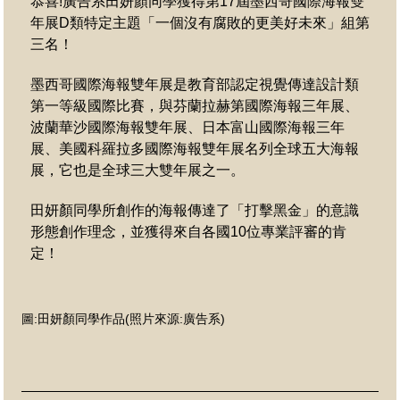
恭喜!
廣告系田妍顏同學獲得第17屆墨西哥國際海報雙
年展D類特定主題「一個沒有腐敗的更美好未來」組第
三名！
墨西哥國際海報雙年展是教育部認定視覺傳達設計類
第一等級國際比賽
，與芬蘭拉赫第國際海報三年展、
波蘭華沙國際海報雙年展、日本富山國際海報三年
展、美國科羅拉多國際海報雙年展名列全球五大海報
展，它也是全球三大雙年展之一。
田妍顏同學
所創作的海報傳達了「打擊黑金」的意識
形態創作理念，並獲得來自各國10位專業評審的肯
定！
圖
:
田妍顏同學作品
(照片來源:
廣告系
)