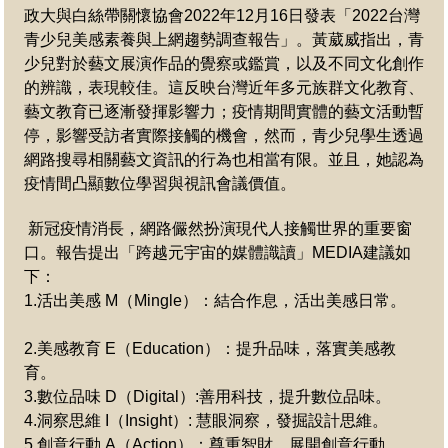
政大與白絲帶關懷協會2022年12月
16
日發表「
2022
台灣
青少兒美感素養與上網趨勢調查報告」。
黃葳威指出，青
少兒對於藝文展演作品的覺察或鑑賞，以及不同文化創作
的辨識，表現較佳。這反映台灣近年多元族群文化教育、
藝文教育已逐漸發揮影響力；疫情期間實體的藝文活動暫
停，影響受訪者實際接觸的機會，然而，青少兒學生透過
網路搜尋相關藝文資訊的行為也相當有限。
並且，她認為
疫情間凸顯數位學習與視訊會議價值。
新冠疫情消長，網路儼然扮演現代人接觸世界的重要窗
口。報告提出「跨越元宇宙的媒體識讀」MEDIA建議如
下：
1.
活出美感 M（Mingle）：結合作息，活出美感日常。
2.
美感教育 E（Education）：提升品味，落實美感教
育。
3.
數位品味 D（Digital）:善用科技，提升數位品味。
4.
洞察思維 I（Insight）: 慧眼洞察，發掘設計思維。
5.
創意行動 A（Action）：尊重智財，展開創意行動。