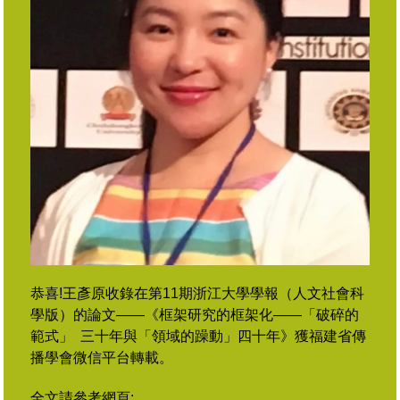
恭喜!王彥原收錄在第11期
浙江大學學報（人文社會科
學版）
的論文
——
《框架研究的框架化——「破碎的
範式」 三十年與「領域的躁動」四十年》獲福建省傳
播學會微信平台轉載。
全文請參考網頁: