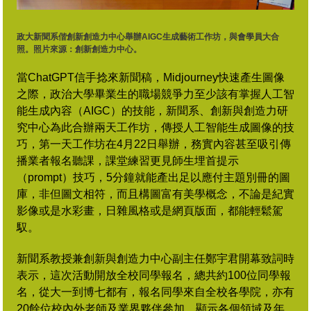
政大新聞系偕創新創造力中心舉辦AIGC生成藝術工作坊，與會學員大合
照。照片來源：創新創造力中心。
當ChatGPT信手捻來新聞稿，Midjourney快速產生圖像
之際，政治大學畢業生的職場競爭力至少該有掌握人工智
能生成內容（AIGC）的技能，新聞系、創新與創造力研
究中心為此合辦兩天工作坊，傳授人工智能生成圖像的技
巧，第一天工作坊在4月22日舉辦，務實內容甚至吸引傳
播業者報名聽課，課堂練習更見師生埋首提示
（prompt）技巧，5分鐘就能產出足以應付主題別冊的圖
庫，非但圖文相符，而且構圖富有美學概念，不論是紀實
影像或是水彩畫，日雜風格或是網頁版面，都能輕鬆駕
馭。
新聞系教授兼創新與創造力中心副主任鄭宇君開幕致詞時
表示，這次活動開放全校同學報名，總共約100位同學報
名，從大一到博七都有，報名同學來自全校各學院，亦有
20餘位校內外老師及業界夥伴參加，顯示各個領域及年