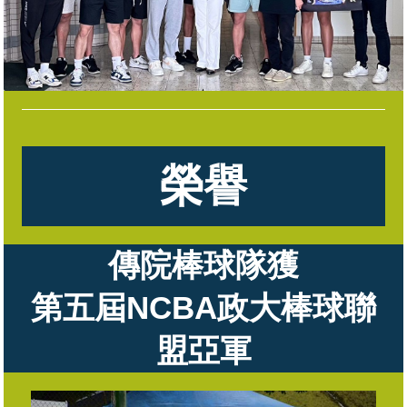
榮譽
傳院棒球隊獲
第五屆NCBA政大棒球聯
盟亞軍