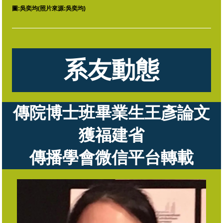
圖:
吳奕均
(照片來源:吳奕均)
系友動態
傳院博士班畢業生王彥論文
獲福建省
傳播學會
微信平台轉載