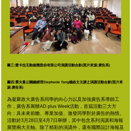
圖三:
愛卡拉互動媒體股份有限公司演講活動合影
(照片來源:廣告系)
圖四:霍夫曼公關總經理Stephanie Yang楊皓文主講之
演講活動合影(照片來
源:廣告系)
為凝聚政大廣告系同學的向心力以及加強廣告系導師工
作，廣告系籌辦AD plus Week活動，首屆活動三大方
向：具未來前瞻、專業加值、激發同學對於廣告的熱情。
活動於3月28日至4月7日舉辦，其中包含系列演講和海報
展覽兩大主軸。除了精彩的演講外，還有國際設計海報及