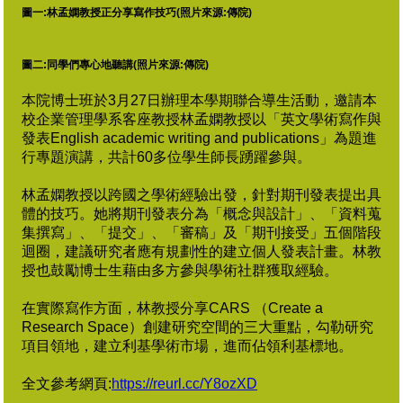
圖一:林孟嫻教授正分享寫作技巧(照片來源:傳院)
圖二:同學們專心地聽講(照片來源:傳院)
本院博士班於3月27日辦理本學期聯合導生活動，邀請本
校企業管理學系客座教授林孟嫻教授以「英文學術寫作與
發表English academic writing and publications」為題進
行專題演講，共計60多位學生師長踴躍參與。
林孟嫻教授以跨國之學術經驗出發，針對期刊發表提出具
體的技巧。她將期刊發表分為「概念與設計」、「資料蒐
集撰寫」、「提交」、「審稿」及「期刊接受」五個階段
迴圈，建議研究者應有規劃性的建立個人發表計畫。
林教
授也鼓勵博士生藉由多方參與學術社群獲取經驗。
在實際寫作方面，林教授分享CARS （Create a
Research Space）創建研究空間的三大重點，勾勒研究
項目領地，建立利基學術市場，進而佔領利基標地。
全文參考網頁:
https://reurl.cc/Y8ozXD