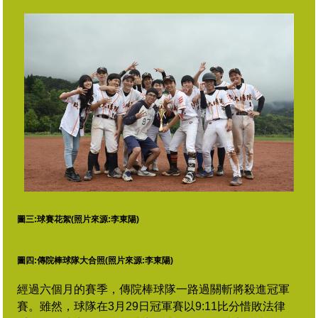
圖三:球賽花絮(照片來源:李東陽)
圖四:傳院棒球隊大合照(照片來源:李東陽)
經過六個月的賽季，傳院棒球隊一路過關斬將殺進冠軍
賽。雖然，球隊在3月29日
冠軍賽
以9:11比分惜敗法律