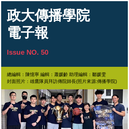
政大傳播學院
電子報
Issue NO. 50
總編輯：陳憶寧
編輯：蕭媛齡 助理編輯：鄒媛雯
封面照片：雄鷹隊員拜訪傳院師長(照片來源:傳播學院)