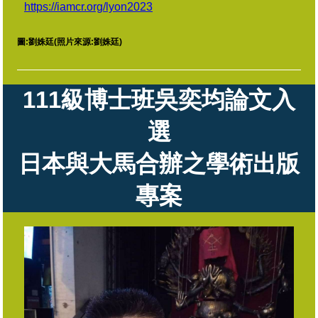
https://iamcr.org/lyon2023
圖:
劉姝廷
(照片來源:劉姝廷)
111級
博士班吳奕均論文入
選
日本與大馬合辦之學術出版
專案