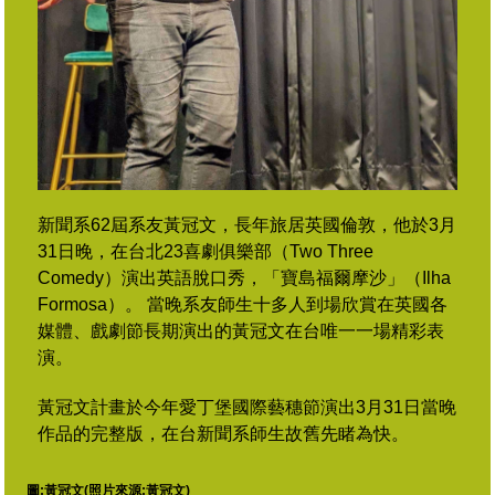
新聞系62屆系友黃冠文，長年旅居英國倫敦，他於3月
31日晚，在台北23喜劇俱樂部（Two Three
Comedy）演出英語脫口秀，「寶島福爾摩沙」（Ilha
Formosa）。 當晚系友師生十多人到場欣賞在英國各
媒體、戲劇節長期演出的黃冠文在台唯一一場精彩表
演。
黃冠文計畫於今年愛丁堡國際藝穗節演出
3月
31日當晚
作品的完整版，在台新聞系師生故舊先睹為快。
圖:
黃冠文(
照片來源:黃冠文
)