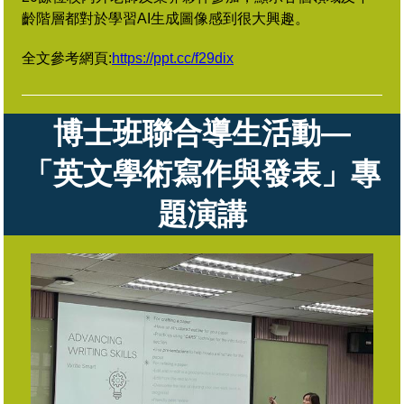
齡階層都對於學習AI生成圖像感到很大興趣。
全文參考網頁:
https://ppt.cc/f29dix
博士班聯合導生活動
—
「英文學術寫作與發表」專
題演講