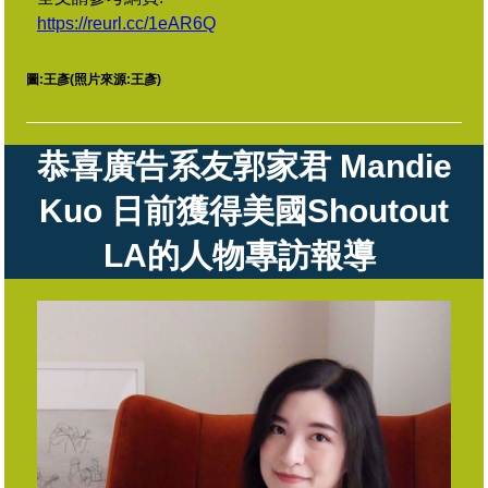
https://reurl.cc/1eAR6Q
圖:王彥(照片來源:王彥
)
恭喜廣告系友郭家君 Mandie
Kuo 日前獲得美國Shoutout
LA的人物專訪報導