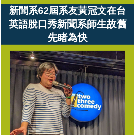
新聞系62屆系友黃冠文
在台
新聞系師生故舊
英語脫口秀
先睹為快