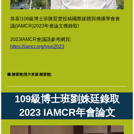
恭喜!106級博士班陳晉楚投稿國際媒體與傳播學會會
議(IAMCR)2023年會論文獲錄取!
2023IAMCR會議請參考網頁:
https://iamcr.org/lyon2023
圖:陳晉楚(照片來源:
陳晉楚
)
109級
博士班劉姝廷錄取
2023
IAMCR年會論文